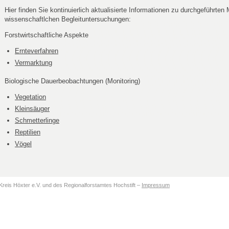
Hier finden Sie kontinuierlich aktualisierte Informationen zu durchgeführ
wissenschaftlchen Begleituntersuchungen:
Forstwirtschaftliche Aspekte
Ernteverfahren
Vermarktung
Biologische Dauerbeobachtungen (Monitoring)
Vegetation
Kleinsäuger
Schmetterlinge
Reptilien
Vögel
Kreis Höxter e.V. und des Regionalforstamtes Hochstift –
Impressum