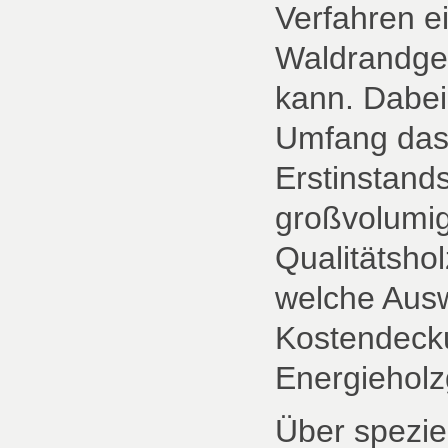
Verfahren e
Waldrandgest
kann. Dabei
Umfang das
Erstinstan
großvolumig
Qualitätsho
welche Ausw
Kostendeck
Energieholz
Über spezie