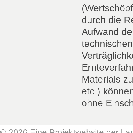
(Wertschöpf
durch die R
Aufwand der
technischen
Verträglichk
Ernteverfah
Materials z
etc.) könne
ohne Einsc
© 2026 Eine Projektwebsite der Lan