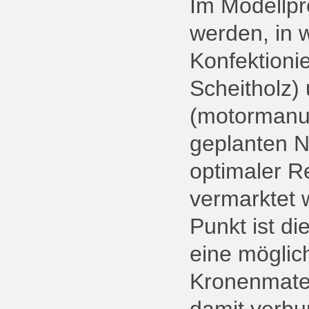
Im Modellpro
werden, in 
Konfektionie
Scheitholz)
(motormanue
geplanten N
optimaler Re
vermarktet 
Punkt ist di
eine möglic
Kronenmate
damit verbu