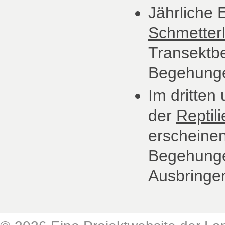
Jährliche 
Schmetter
Transektb
Begehung
Im dritten
der
Reptil
erscheinen
Begehunge
Ausbringen