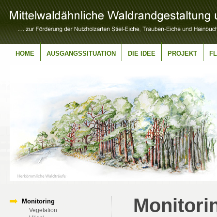
HOME
AUSGANGSSITUATION
DIE IDEE
PROJEKT
F
Monitorin
Monitoring
Vegetation