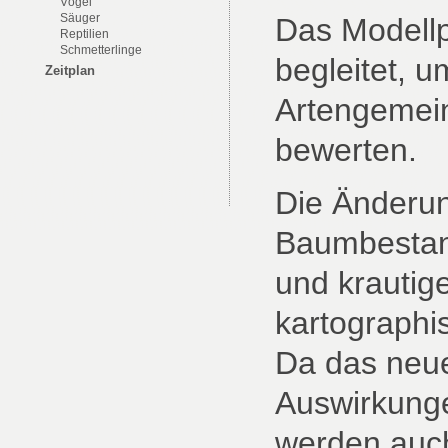
Vögel
Säuger
Das Modellp
Reptilien
Schmetterlinge
begleitet, 
Zeitplan
Artengemei
bewerten.
Die Änderun
Baumbestan
und krautig
kartographis
Da das neu
Auswirkunge
werden auc