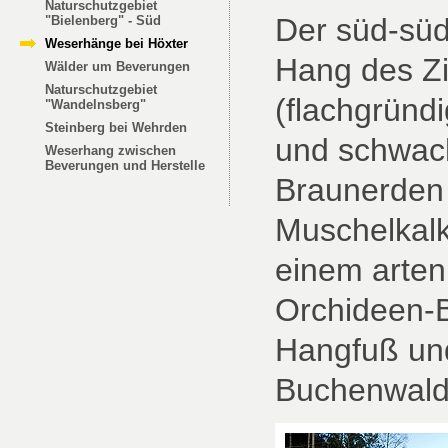
Naturschutzgebiet
Der süd-süd
"Bielenberg" - Süd
Weserhänge bei Höxter
Hang des Z
Wälder um Beverungen
Naturschutzgebiet
(flachgründ
"Wandelnsberg"
Steinberg bei Wehrden
und schwach
Weserhang zwischen
Beverungen und Herstelle
Braunerden
Muschelkalk
einem arten
Orchideen-B
Hangfuß und
Buchenwald