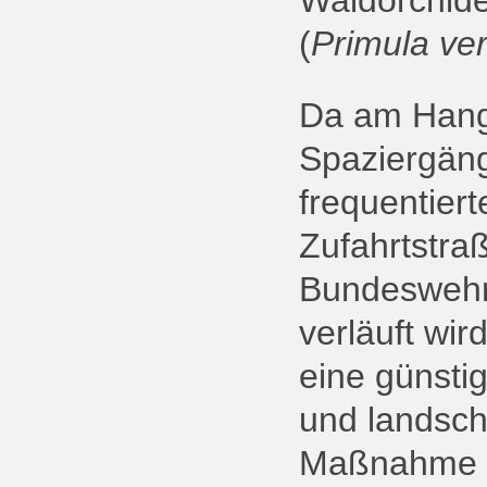
(
Primula ver
Da am Hang
Spaziergäng
frequentiert
Zufahrtstra
Bundeswehr
verläuft wir
eine günstig
und landsch
Maßnahme z