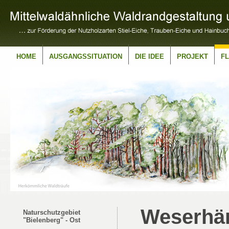
HOME
AUSGANGSSITUATION
DIE IDEE
PROJEKT
F
Weserhän
Naturschutzgebiet
"Bielenberg" - Ost