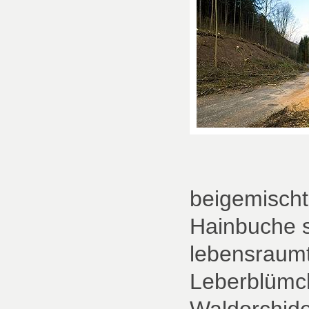
beigemischt
Hainbuche s
lebensraumt
Leberblümc
Waldorchide